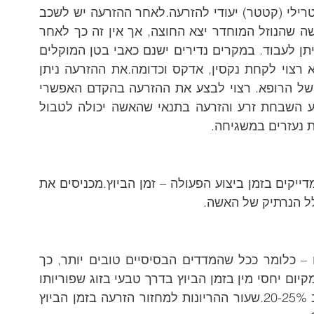
החדרת הזרע ישירות לרחם מתבצעת בצינור סטרילי (קטטר) יעודי להזרעה.לאחר ההזרעה יש לשכב 
לפרק זמן קצר.לרב הנשים שעברו הזרעה תחושה שהנוזל המוחדר יצא החוצה, אך אין זה כך לאחר 
ההזרעה, אפשר לבצע פעילות גופנית מתונה וניתן לעבוד. במקרים נדירים ישנם כאבי בטן המוקלים 
ע"י מתן אופטלגין (אם אין אלרגיה) ואקמול. לא רצוי לקחת נקסין, אדקס וכדומה.את ההזרעה ניתן 
לבצע במעבדת זרע בבית חולים או במרפאתו של הרופא. רצוי לבצע את ההזרעה בהקדם האפשרי 
לאחר השבחת הזרע. לזוגות דתיים מותר לבצע השבחת זרע והזרעה בתנאי שהאשה יכולה לטבול 
ת נעזרים במשגיחה.
לוקחים את "נבחרת" הזרעונים מכלל הדגימה. מדייקים בזמן ביצוע הפעולה – זמן הביוץ.מכניסים את 
לל הנרתיק של האשה.
הסיכויים תלויים כמובן במדדי הזרע הבסיסיים – כלומר ככל שהמדדים הבסיסיים טובים יותר, כך 
הסיכוי להשיג הריון גדל.ככלל, שעור ההריונות מקיום יחסי מין בזמן הביוץ בדרך טבעי בזוג שפוריותו 
הוכחה בעבר (יש להם מספר ילדים) הוא סביב 20-25%.שעור ההריונות למחזור הזרעה בזמן הביוץ 