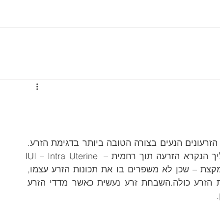
תהליך השבחת זרע הוא תהליך בו בוחרים את הזרעונים הנעים בצורה הטובה ביותר בדגימת הזרע. 
את זרעונים אלו מחדירים ישירות לרחם בתהליך הנקרא הזרעה תוך רחמית – IUI – Intra Uterine 
Insemination. המושג "השבחת זרע" מטעה במקצת – שכן לא משפרים בו את תכונות הזרע עצמו, 
אלא בוחרים את המקטע הטוב ביותר בדגימת הזרע כולה.השבחת זרע נעשית כאשר מדדי הזרע 