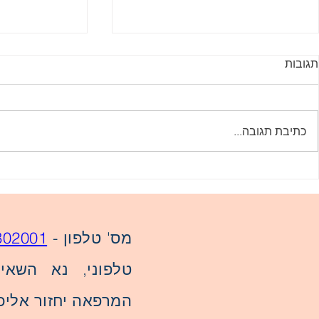
תגובות
כתיבת תגובה...
שימור פוריות – הקפאת ביציות
הפריה חוץ גופ
מבחנה
מס' טלפון -
302001
טלפוני, נא השאיר
המרפאה יחזור אליכ