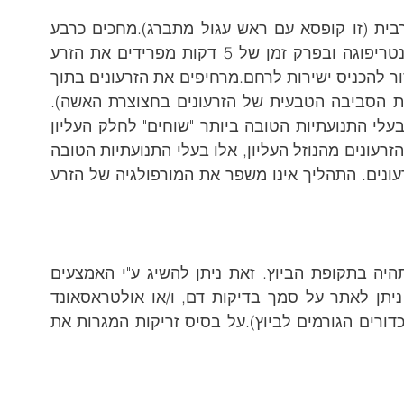
הגבר נותן זרע בצנצנת סטרילית של שתן לתרבית (זו קופסא עם ראש עגול מתברג).מחכים כרבע 
שעה עד הזרע יתנזל. מכניסים את הדגימה לצנטריפוגה ובפרק זמן של 5 דקות מפרידים את הזרע 
מנוזל הזרע. נוזל הזרע עצמו מכיל חומרים שאסור להכניס ישירות לרחם.מרחיפים את הזרעונים בתוך 
מדיום (נוזל מיוחד המכיל מרכיבים המחקים את הסביבה הטבעית של הזרעונים בחצוצרת האשה). 
שיטה זו נקראת גם "Swim up", שכן הזרעונים בעלי התנועתיות הטובה ביותר "שוחים" לחלק העליון 
של הנוזל.כעבור חצי שעה עד שעה לוקחים את הזרעונים מהנוזל העליון, אלו בעלי התנועתיות הטובה 
ביותר. לרחם עצמו מחזירים כ-0.3 סמ"ק של זרעונים. התהליך אינו משפר את המורפולגיה של הזרע 
לצורך ביצוע תהליך ההזרעה נדרש שהאישה תהיה בתקופת הביוץ. זאת ניתן להשיג ע"י האמצעים 
הבאים:על בסיס הביוץ טבעי של האשה אותו ניתן לאתר על סמך בדיקות דם, ו/או אולטראסאונד 
וגינלי ו/או ע"י ערכת ביוץ.על בסיס איקקלומין (כדורים הגורמים לביוץ).על בסיס זריקות המגרות את 